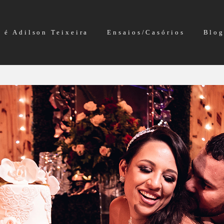
 é Adilson Teixeira
Ensaios/Casórios
Blo