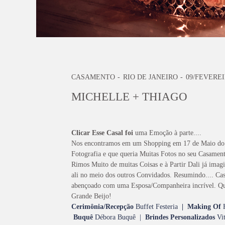
CASAMENTO
RIO DE JANEIRO
09/FEVEREI
MICHELLE + THIAGO
Clicar Esse Casal foi
uma Emoção à parte....
Nos encontramos em um Shopping em 17 de Maio do ano
Fotografia e que queria Muitas Fotos no seu Casamento
Rimos Muito de muitas Coisas e à Partir Dali já ima
ali no meio dos outros Convidados. Resumindo.... Cas
abençoado com uma Esposa/Companheira incrível. Qu
Grande Beijo!
Cerimônia/Recepção
Buffet Festeria
|
Making Of
Buquê
Débora Buquê |
Brindes Personalizados
Vit