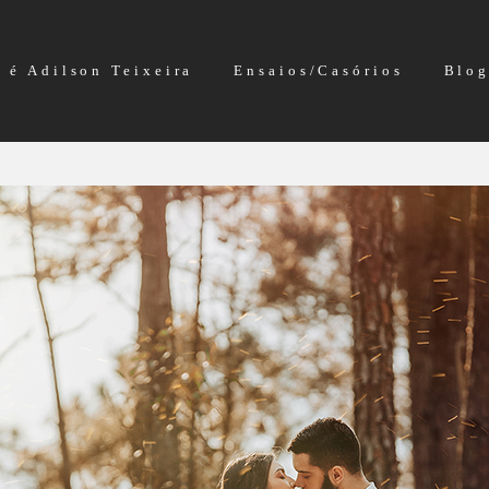
 é Adilson Teixeira
Ensaios/Casórios
Blo